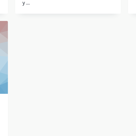
у
...