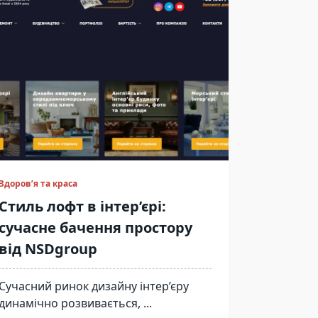
Здоров’я та краса
Стиль лофт в інтер’єрі:
сучасне бачення простору
від NSDgroup
Сучасний ринок дизайну інтер’єру
динамічно розвивається,
...