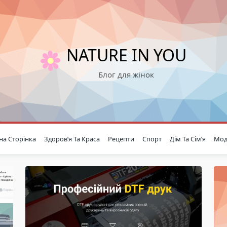
NATURE IN YOU
Блог для жінок
на Сторінка
Здоров’я Та Краса
Рецепти
Спорт
Дім Та Сім’я
Мод