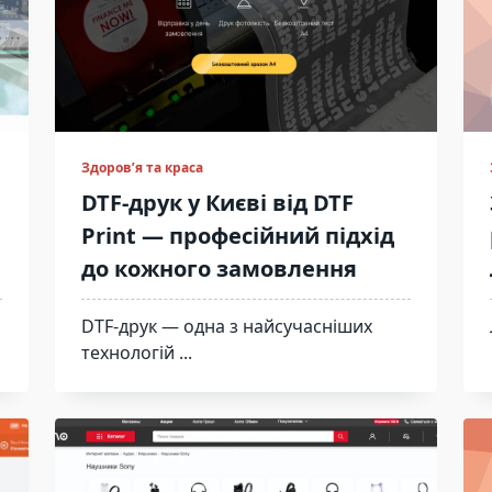
Здоров’я та краса
DTF-друк у Києві від DTF
Print — професійний підхід
до кожного замовлення
DTF-друк — одна з найсучасніших
технологій
...